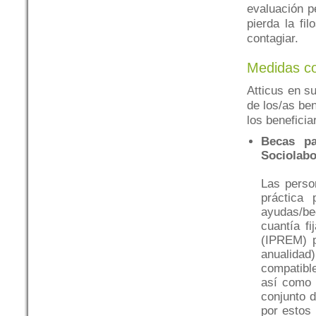
evaluación p
pierda la fi
contagiar.
Medidas c
Atticus en su
de los/as ben
los benefici
Becas pa
Sociolabo
Las perso
práctica 
ayudas/be
cuantía f
(IPREM) p
anualidad
compatible
así como 
conjunto d
por estos 