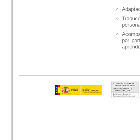
Adaptac
Traducc
persona
Acompañ
por par
aprendiz