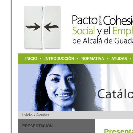
INICIO
•
INTRODUCCIÓN
•
NORMATIVA
•
AYUDAS
•
Inicio
• Ayudas
PRESENTACIÓN
Present